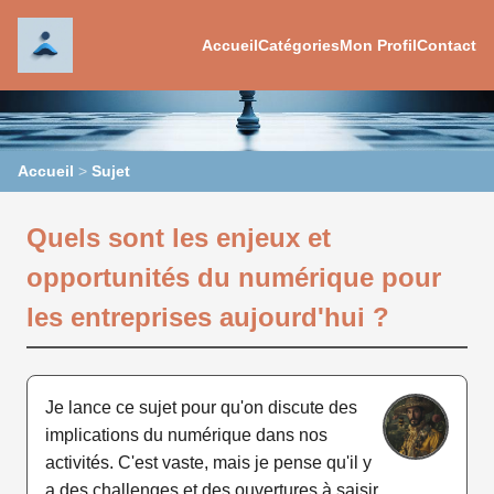
Accueil
Catégories
Mon Profil
Contact
Accueil
>
Sujet
Quels sont les enjeux et
opportunités du numérique pour
les entreprises aujourd'hui ?
Je lance ce sujet pour qu'on discute des
implications du numérique dans nos
activités. C'est vaste, mais je pense qu'il y
a des challenges et des ouvertures à saisir.