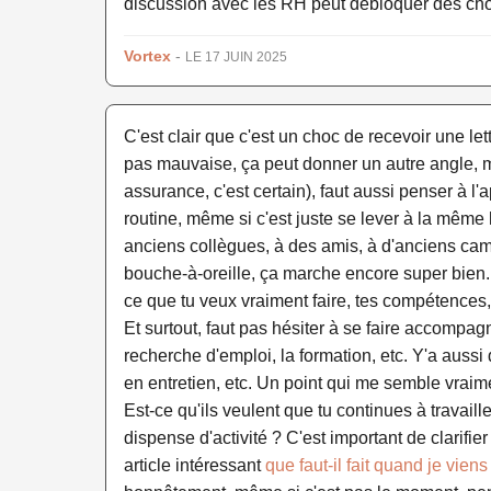
discussion avec les RH peut débloquer des choses
Vortex
-
LE 17 JUIN 2025
C'est clair que c'est un choc de recevoir une le
pas mauvaise, ça peut donner un autre angle, mê
assurance, c'est certain), faut aussi penser à l
routine, même si c'est juste se lever à la même h
anciens collègues, à des amis, à d'anciens cama
bouche-à-oreille, ça marche encore super bien. F
ce que tu veux vraiment faire, tes compétences,
Et surtout, faut pas hésiter à se faire accompagn
recherche d'emploi, la formation, etc. Y'a auss
en entretien, etc. Un point qui me semble vraim
Est-ce qu'ils veulent que tu continues à travai
dispense d'activité ? C'est important de clarifie
article intéressant
que faut-il fait quand je vien