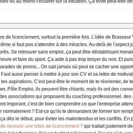
 ou au moins t'éclairer sur la situation. Ça évite peut-être des 
ttre de licenciement, surtout la première fois. L'idée de Brasse
me si faut pas s'attendre à des miracles. Au-delà de l'aspect ju
'après. Se retrouver sans emploi, ça peut être déstabilisant mor
eure et faire du sport. Ça aide à pas trop broyer du noir. Et puis
rades de promo... On sait jamais où peut se cacher une opportun
aut aussi penser à mettre à jour son CV et sa lettre de motivatio
 tes aspirations. C'est peut-être le moment de te réorienter, de
er. Pôle Emploi, ils peuvent être chiants, mais ils ont des conse
i des associations qui proposent du coaching professionnel, des 
ent imporant, c'est de bien comprendre ce que l'entreprise atten
ller normalement ? Est-ce qu'ils te demandent de former ton rempl
r ça dès le début, pour éviter les malentendus et les conflits. En 
s de recevoir une lettre de licenciement ?
qui traitait justement de