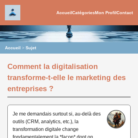
Accueil
Catégories
Mon Profil
Contact
Accueil
>
Sujet
Comment la digitalisation
transforme-t-elle le marketing des
entreprises ?
Je me demandais surtout si, au-delà des
outils (CRM, analytics, etc.), la
transformation digitale change
fondamentalement la *façon* dont on