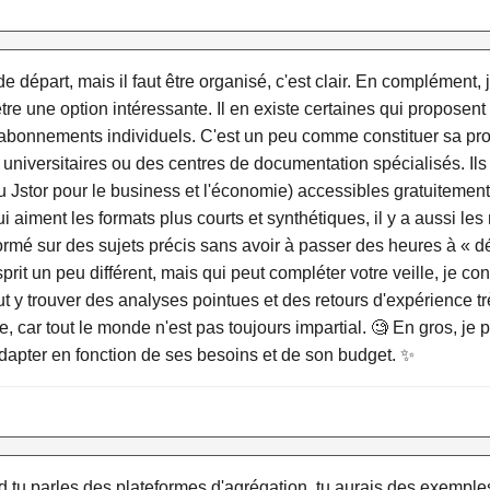
 de départ, mais il faut être organisé, c'est clair. En complémen
re une option intéressante. Il en existe certaines qui proposent
s abonnements individuels. C'est un peu comme constituer sa pr
s universitaires ou des centres de documentation spécialisés. 
Jstor pour le business et l'économie) accessibles gratuitement 
ui aiment les formats plus courts et synthétiques, il y a aussi l
ormé sur des sujets précis sans avoir à passer des heures à « déf
it un peu différent, mais qui peut compléter votre veille, je co
t y trouver des analyses pointues et des retours d'expérience trè
ue, car tout le monde n'est pas toujours impartial. 🧐 En gros, je 
adapter en fonction de ses besoins et de son budget. ✨
d tu parles des plateformes d'agrégation, tu aurais des exemples