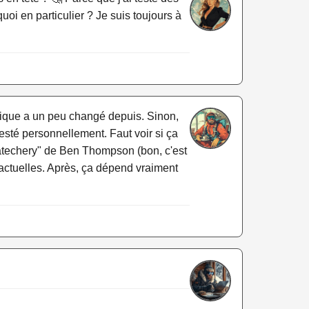
uoi en particulier ? Je suis toujours à
omique a un peu changé depuis. Sinon,
esté personnellement. Faut voir si ça
ratechery" de Ben Thompson (bon, c'est
actuelles. Après, ça dépend vraiment