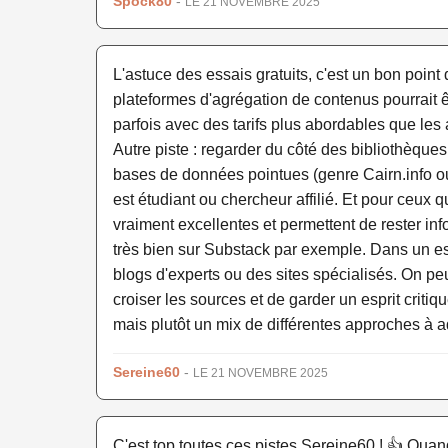
Spock80
-
LE 21 NOVEMBRE 2025
L'astuce des essais gratuits, c'est un bon point
plateformes d'agrégation de contenus pourrait êt
parfois avec des tarifs plus abordables que le
Autre piste : regarder du côté des bibliothèque
bases de données pointues (genre Cairn.info ou 
est étudiant ou chercheur affilié. Et pour ceux q
vraiment excellentes et permettent de rester inf
très bien sur Substack par exemple. Dans un espr
blogs d'experts ou des sites spécialisés. On peu
croiser les sources et de garder un esprit critiq
mais plutôt un mix de différentes approches à 
Sereine60
-
LE 21 NOVEMBRE 2025
C'est top toutes ces pistes Sereine60 ! 👍 Quan